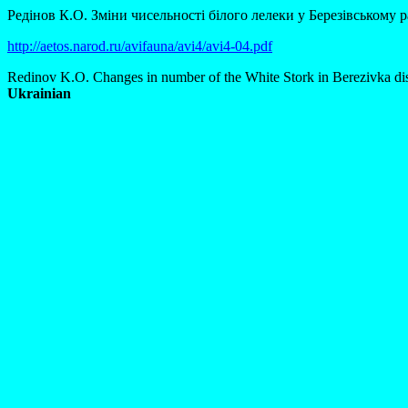
Редінов К.О. Зміни чисельності білого лелеки у Березівському р
http://aetos.narod.ru/avifauna/avi4/avi4-04.pdf
Redinov K.O. Changes in number of the White Stork in Berezivka dis
Ukrainian