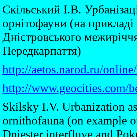
Скільський І.В. Урбанізац
орнітофауни (на прикладі 
Дністровського межиріччя
Передкарпаття)
http://aetos.narod.ru/onlin
http://www.geocities.com/be
Skilsky I.V. Urbanization as
ornithofauna (on example of 
Dniester interfluve and Po