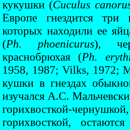
кукушки (
Cuculus canoru
Европе гнездится три 
которых находили ее яй­
(
Ph. phoeni­curus
), че
краснобрюхая (
Ph. eryth
1958, 1987; Vilks, 1972; M
кушки в гнездах обыкно
изучался А.С. Мальчевски
горихвосткой-чернушк
горихвосткой, остаютс