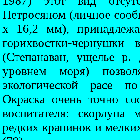
1987) этот вид от­сут
Петросяном (лич­ное сооб
х 16,2 мм), принадлеж
горихвостки-чернушки
(Степанаван, ущелье р.
уровнем моря) позво
экологической расе по 
Окраска очень точно соот
воспитателя: скорлупа 
редких крапинок и мелки