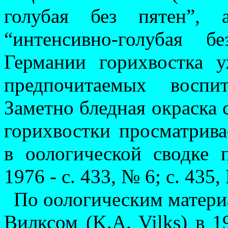
голубая без пятен”, 
“интенсивно-голубая 
Германии горихвостка 
предпочитаемых воспита
Заметно бледная окрас­­ка
го­ри­хвостки просматрива
в оологической сводке 
1976 - с. 433, № 6; с. 435,
По оологическим матери
Вилксом (K.A. Vilks) в 1