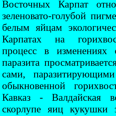
Восточных Карпат отно
зеленовато-голубой пигме
белым яйцам экологичес
Карпатах на гори­хвос
процесс в из­менениях
паразита просматриваетс
сами, паразитирующими
обыкновенной горихво
Кавказ - Валдайская в
скорлупе яиц кукушки з