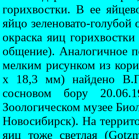
горихвостки. В ее яйцев
яйцо зеленовато-го­лубой 
окраска яиц горихвостки 
общение). Аналогичное по
мелким рисунком из корич
х 18,3 мм) найдено В.
сосновом бору 20.06.
Зоологическом музее Био
Но­восибирск). На терри
яиц тоже светлая (Gotzma