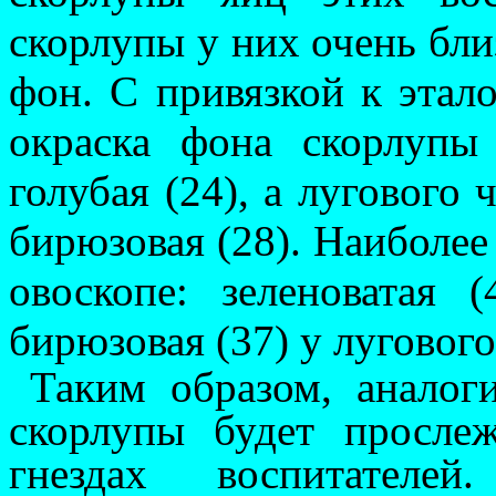
скорлупы у них очень бли
фон. С при­вязкой к этало
ок­раска фона скор­лупы
голубая (24), а лугового 
бирюзовая (28). Наиболее
овоскопе: зеленоватая 
бирюзовая (37) у лу­гового 
Таким образом, аналог
скорлупы будет просле
гнездах воспитателей