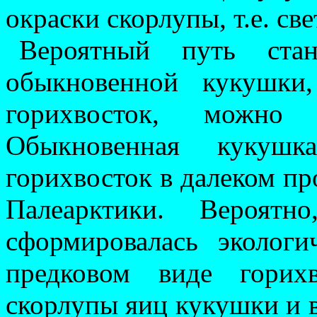
окраски скорлупы, т.е. св
Вероятный путь стан
обыкновенной кукушки
горихвосток, можно 
Обыкновенная куку
горихвосток в далеком п
Палеарктики. Вероя
сформировалась экологи­
предковом виде горихв
скорлупы яиц кукушки и в