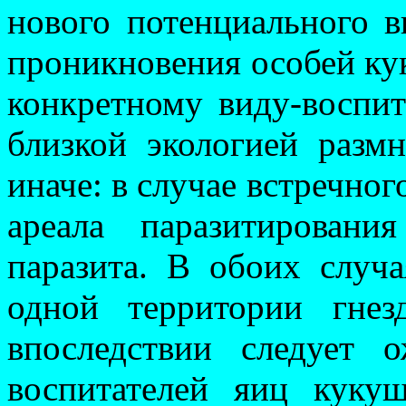
нового потенциального в
проникновения особей ку
конкретному виду-вос­пит
близкой эко­логией раз
ина­че: в случае встречно
ареала паразитировани
паразита. В обоих случа
одной территории гнез­
впоследствии сле­дует 
воспи­тателей яиц кук