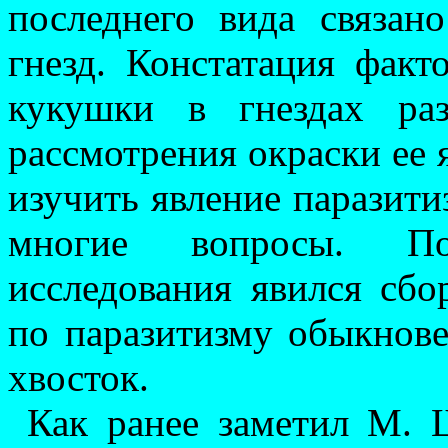
последнего вида свя­зан
гнезд. Конста­тация фак
ку­кушки в гнездах ра
рассмотрения окраски ее я
изучить явление паразитиз
многие вопросы. По
исследования явился сбо
по пара­зитизму обыкнов
хвосток.
Как ранее заметил М. Шё