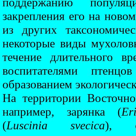
поддержанию популя
закрепления его на новом
из других таксономи­че
некоторые виды му­хо­ло
течение длительного в
воспитателями птенцо
образованием экологическ
На территории Восточно
например, зарянка (
Er
(
Luscinia svecica
), о