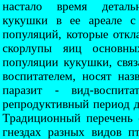
настало время деталь
кукушки в ее ареале с
популяций, которые откл
скорлупы яиц основ­ны
популяции ку­кушки, свя
воспи­тателем, носят наз
паразит - вид-воспит
репродуктивный период де
Традиционный перечень 
гнездах разных видов п