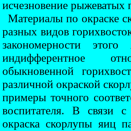
исчезновение рыжеватых 
Материалы по окраске ск
разных видов горихвосток
закономерности это­го
индифферент­ное о
обыкновенной горихво
различной окраской скорл
примеры точного соответ
воспитателя. В связи 
окраска скорлупы яиц п