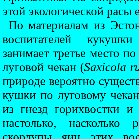
этой эко­логической расы 
По материалам из Эстон
воспитателей кукушки
занимает третье место по
луговой чекан (
Saxicola ru
природе веро­ятно сущест
кушки по луговому чекану
из гнезд горихвостки и л
настолько, насколько 
скорлупы яиц этих восп