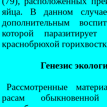
(79), располо­женных пр
яйца. В данном случае
дополнительным воспит
которой паразитируе
краснобрюхой гори­хвост­к
Генезис эколог
Рассмотренные матери
расам обыкновенной