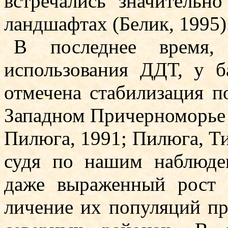
встречались значительн
ландшафтах (Белик, 1995)
В последнее время,
использования ДДТ, у б
отмечена стабилизация по
Западном Причерноморье 
Пи­люга, 1991; Пилюга, Ти
судя по нашим наблюде­
даже выраженный рост ч
личение их популяций про