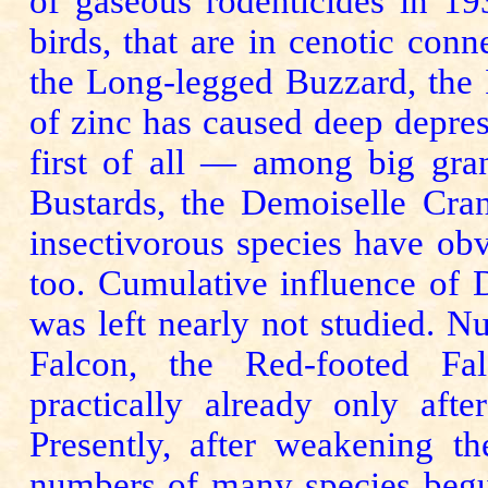
of gaseous rodenticides in 19
birds, that are in cenotic conn
the Long-legged Buzzard, the 
of zinc has caused deep depre
first of all — among big gran
Bustards, the Demoiselle Cran
insectivorous species have ob
too. Cumulative influence of 
was left nearly not studied. N
Falcon, the Red-footed Fal
practically already only aft
Presently, after weakening th
numbers of many spe­­cies begu