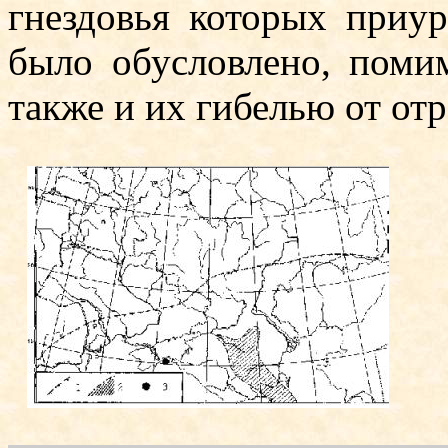
гнездовья которых приу
было обусловлено, поми
также и их гибелью от от