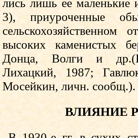
лись лишь ее маленькие и
3), приуроченные обыч
сельскохозяйственном от
высоких каменистых бе­
Донца, Волги и др.(Б
Лихацкий, 1987; Гавлю
Мосейкин, личн. сообщ.).
ВЛИЯНИЕ 
В 1930-е гг. в сухих с