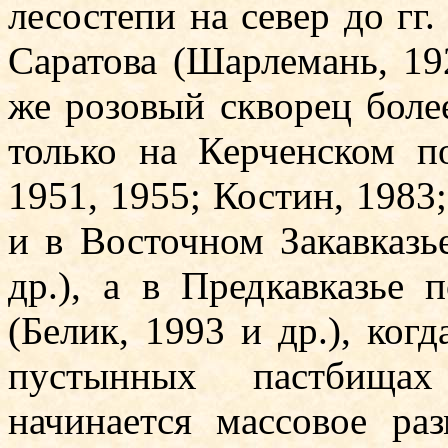
лесостепи на север до гг
Саратова (Шарлемань, 192
же розовый скво­рец боле
только на Керченском п
1951, 1955; Костин, 1983; 
и в Восточном Закавказь
др.), а в Предкавказье 
(Белик, 1993 и др.), когд
пустынных пастбища
начинается массовое ра