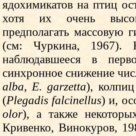
ядохимикатов на птиц ост
хотя их очень высока
предполагать массовую г
(см: Чуркина, 1967).
наблюдавшееся в пер­
синхронное снижение чис
alba
,
E. garzetta
), колпиц
(
Plegadis falcinellus
) и, о
olor
), а также некоторы
Кривенко, Винокуров, 19