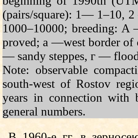
beginning of 1990th (UTM
(pairs/square): 1— 1–10,
1000–10000; breeding: A 
proved;
а
—west border of 
— sandy steppes,
г
— flood
Note: observable compacti
south-west of Rostov regi
years in connection with b
general numbers.
В 1960-е гг. в зерносе