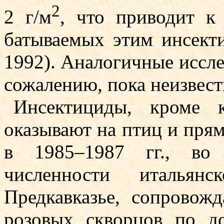
2
2 г/м
, что приводит к
батываемых этим инсекти
1992). Аналогичные исслед
сожалению, пока неизвест
Инсектициды, кроме ко
оказывают на птиц и прям
в 1985–1987 гг., во 
численности итальян
Предкавказье, сопровожд
розовых скворцов по д