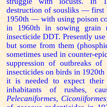
struggle with locusts. In 1
destruction of sousliks — firs
1950th — with using poison cor
in 1960th in sowing grain 
insecticide DDT. Presently use of
but some from them (phosphid
sometimes used in counter-epi
suppression of outbreaks of
insecticides on birds in 1920th
it is needed to expect thei
inhabitants of rushes, c
Pelecaniformes
,
Ciconiiformes