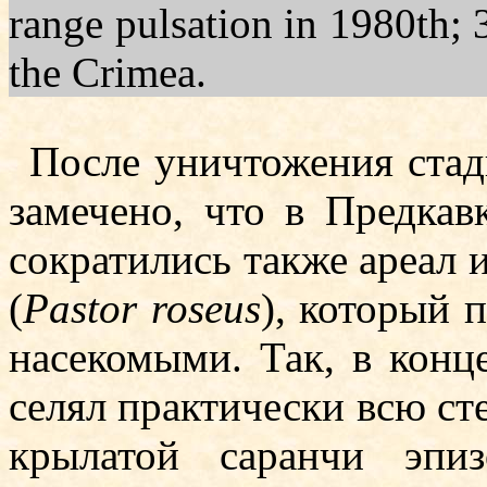
range pulsation in 1980th; 
the Crimea.
После уничтожения ста
замечено, что в Предкав
сократились также ареал и
(
Pastor roseus
), ко­­торы
насеко­мыми. Так, в конц
селял практически всю ст
крылатой саранчи эпи