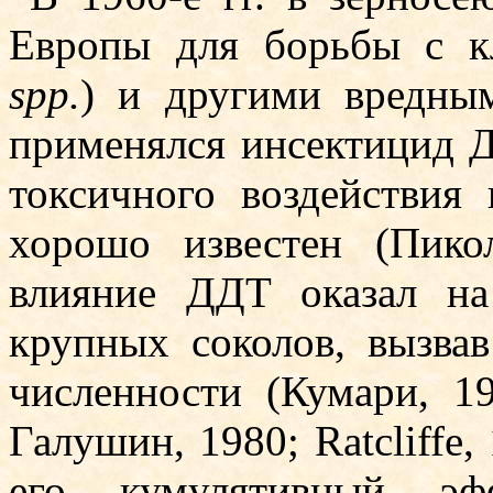
Европы для борьбы с к
spp.
) и другими вредны
применялся инсекти­цид 
токсичного воздействия
хоро­шо известен (Пико
влияние ДДТ оказал н
крупных соколов, вызвав
численности (Кумари, 1
Галушин, 1980; Ratcliffe,
его кумулятивный эф­