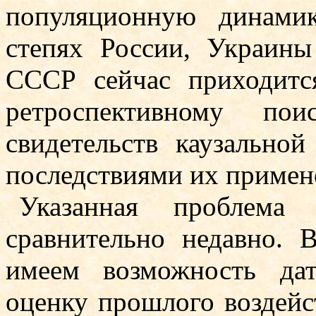
популяционную динами
степях Рос­сии, Украин
СССР сейчас приходитс
ретроспективному пои
свидетельств каузально
последствиями их примен
Указанная проблема
сравнительно недавно. 
имеем возможность да
оценку прошлого воздейс