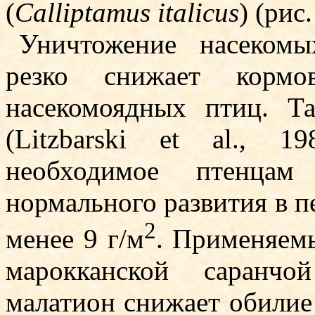
(
Calliptamus italicus
) (рис.
Уничтожение насекомы
резко снижает корм
насекомоядных птиц. Т
(Litzbarski et al., 1
необходимое птенца
нормального развития в п
2
менее 9 г/м
. При­меняем
марокканской саранчо
малатион снижает обилие 