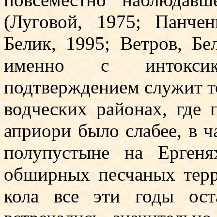
(Луговой, 1975; Панчен
Белик, 1995; Ветров, Бе
именно с интокси
подтверждением служит тот
водчес­ких районах, где 
априори было слабее, в ч
полупусты­не на Ерге
обширных песчаных терр
кола все эти годы ос­т