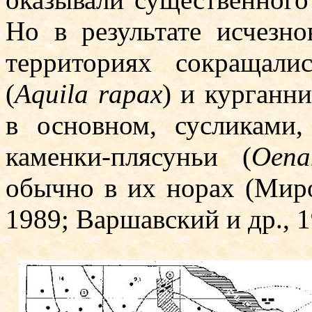
Но в результате исчезн
территориях сокращали
(
Aquila rapax
) и курганни
в основном, сусликами,
каменки-плясуньи (
Oena
обычно в их норах (Мирон
1989; Варшавский и др., 1