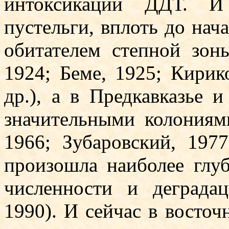
интоксикации ДДТ. И 
пустельги, вплоть до нач
обитателем степной зон
1924; Бе­ме, 1925; Кирик
др.), а в Предкавказье 
значительными колониями
1966; Зубаровский, 1977;
произошла наибо­лее глу­
численнос­ти и де­града
1990). И сейчас в восточ