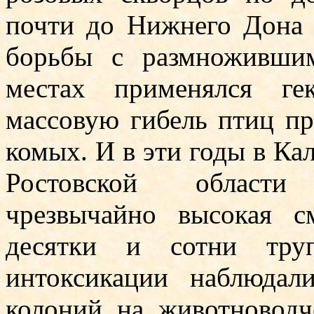
почти до Нижнего Дона (
борьбы с размно­живши
местах применялся ге
массовую гибель птиц пр
комых. И в эти годы в Ка
Ростовской области 
чрезвычайно вы­сокая с
десятки и сотни тру
интоксикации наблюдал
колоний на животноводч