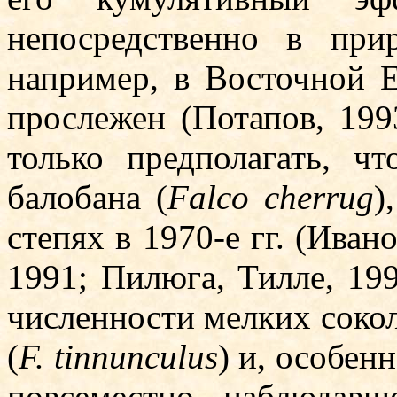
непосредственно в при
например, в Вос­точной 
прослежен (Потапов, 19
только предполагать, ч
балобана (
Falco cherrug
)
степях в 1970-е гг. (Иван
1991; Пилюга, Тилле, 199
численности мелких соко
(
F. tinnunculus
) и, особенн
повсеместно наблюдав