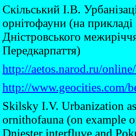
Скільський І.В. Урбанізац
орнітофауни (на прикладі 
Дністровського межиріччя
Передкарпаття)
http://aetos.narod.ru/onlin
http://www.geocities.com/be
Skilsky I.V. Urbanization as
ornithofauna (on example of 
Dniester interfluve and Po