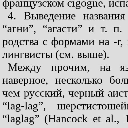
французском cigogne, испа
4. Выведение названия
“агни”, “агасти” и т. п.
родства с формами на -r,
лингвисты (см. выше).
Между прочим, на яз
наверное, несколько бо
чем русский, черный аист
“lag-lag”, шерстистоше
“laglag” (Hancock et al.,