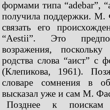
формами ти­па “adebar”, “a
по­лучила поддержки. М. 
связать его происхожд
“Aestii”. Это предпо
возражения, поскольку
родства слова “аист” с ф
(Клепикова, 1961). По
словаре сомнения в об
выска­зал уже и сам М. Фа
Позднее к поискам 