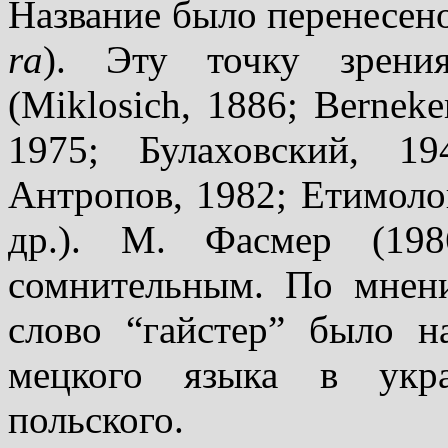
Название было перенесено
ra
). Эту точку зрения
(Miklosich, 1886; Berneke
1975; Булаховский, 19
Антропов, 1982; Етимолог
др.). М. Фасмер (198
сомнительным. По мнени
сло­во “гайстер” было н
мецкого языка в укра
польского.