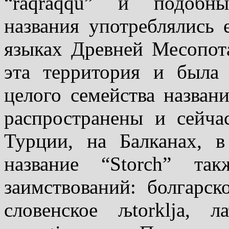
“raqraqqu” и подобны
названия употреблялись
языках Древней Месопота
эта территория и бы­ла
целого семейства назван
распространены и сейч
Турции, на Балканах, в
название “Storch” та
заимствований: болгарск
словенское љtorklja, л