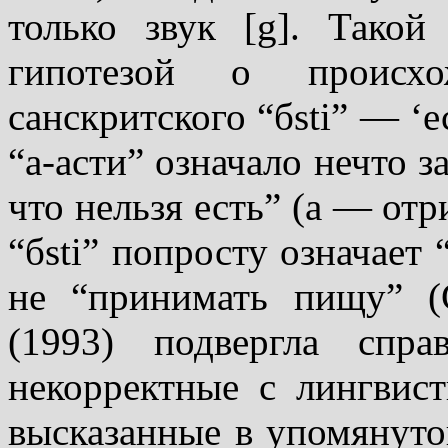
только звук [g]. Тако
гипотезой о происх
санскритского “бsti” — ‘ес
“а-асти” означало нечто з
что нельзя есть” (а — отр
“бsti” попросту означает 
не “принимать пищу” (С
(1993) подвергла спр
некорректные с лингвист
высказанные в упомянутой 