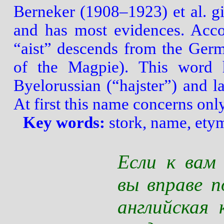
Berneker (1908–1923) et al. gi
and has most evidences. Acco
“aist” descends from the Ger
of the Magpie). This word 
Byelorussian (“hajster”) and l
At first this name concerns onl
Key words:
stork, name, ety
Если к вам
вы вправе 
английская 