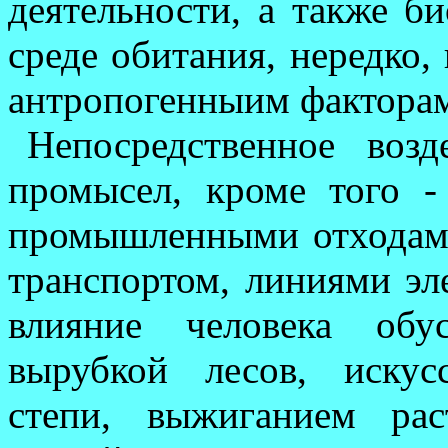
деятель­ности, а также б
среде оби­тания, нередко, 
антропогенныим фактора
Непосредственное воз
промысел, кроме того -
промышленными отходами
транспортом, линиями эле
влияние чело­века обу
вырубкой лесов, искус
степи, выжиганием рас