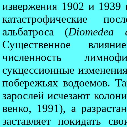
извержения 1902 и 1939 
катастрофические пос
альбатроса (
Diomedea a
Существенное влияни
численность лимно­
сукцессионные изменения 
по­бережьях водоемов. Т
зарослей ис­чезают колони
венко, 1991), а разраста
за­ставляет покидать св