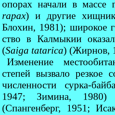
опорах начали в массе 
rapax
) и другие хищник
Блохин, 1981); широкое 
ство в Калмыкии оказал
(
Saiga tatarica
) (Жирнов, 
Изменение местообита
степей вызвало резкое со
численности сурка-байб
1947; Зимина, 1980) 
(Спангенберг, 1951; Иса