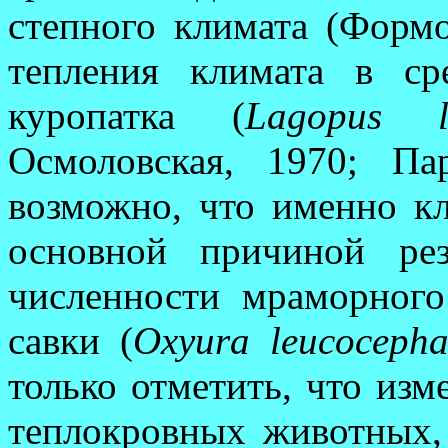
степ­ного климата (Фор­м
тепления климата в сре
куропатка (
Lagopus l
Осмоловская, 1970; Па
возможно, что именно к
основной причиной ре
численности мраморного
савки (
Oxyura leucocepha
только отметить, что изме
теплокровных жи­вот­ных,