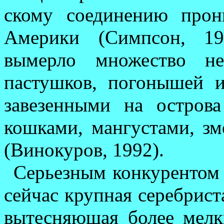
скому соединению про
Америки (Симпсон, 198
вымерло множество не
пастушков, погонышей и
завезенными на остро­в
кошками, ман­гус­тами, 
(Вино­куров, 1992).
Серьезным конкурентом м
сейчас крупная серебрист
вытесняющая более мел­