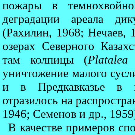
пожары в тем­но­хвой
деградации аре­ала ди
(Рахилин, 1968; Нечаев, 
озе­рах Северного Казахс
там колпицы (
Platalea
уничтожение малого сусли
и в Пред­кавказье в п
отразилось на распро­стра
1946; Семе­нов и др., 1959
В качестве примеров спо