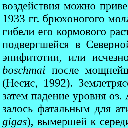
воздействия можно при­ве
1933 гг. брюхоногого мо
гибели его кормового рас
подвергшейся в Северно
эпи­фи­тотии, или исчез
boschmai
после мощнейше
(Несис, 1992). Землетря
затем падение уровня оз. 
залось фаталь­ным для ат
gigas
), вымершей к середи