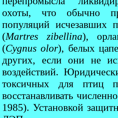
перепромысла ликвидир
охоты, что обычно п
популяций исчезавших пр
(
Martres zibellina
), ор­л
(
Cygnus olor
), белых цапе
других, если они не и
воздействий. Юридическ
токсичных для птиц пе
восстанавливать численнос
1985). Установкой защит