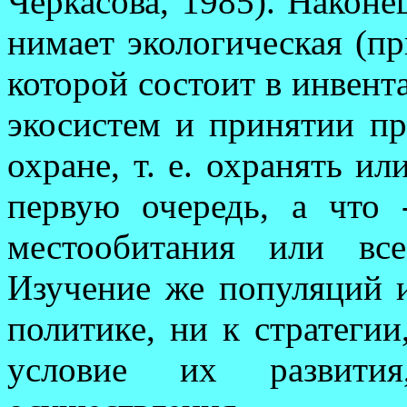
Черка­сова, 1985). Након
нимает эко­ло­гическая (п
которой состоит в инвент
экосистем и принятии п
охране, т. е. ох­ранять и
пер­вую очередь, а что 
местообитания или вс
Изучение же по­пуляций и
политике, ни к стратегии,
условие их развити