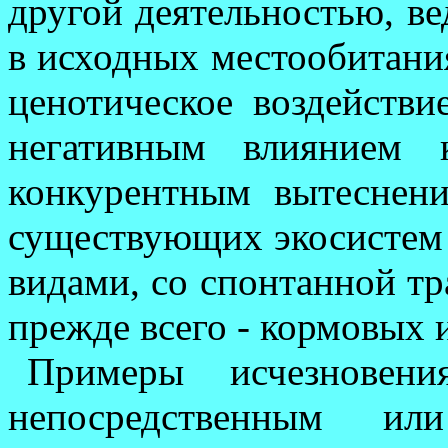
другой деятельностью, в
в исходных местообитания
цено­тическое воздей­ств
негативным влиянием к
конку­рентным вытеснени
существу­ющих экосистем
видами, со спонтанной тр
прежде всего - кор­мовых
Примеры исчезновени
непосредственным или