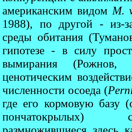
амери­канским видом
M. 
1988), по дру­гой - из-
среды обитания (Туманов
гипотезе - в силу прост
вымирания (Рожнов, 
ценотическим воздействи
численности осоеда (
Pern
где его кормовую базу (
пончатокрылых) с
размножившиеся здесь ка