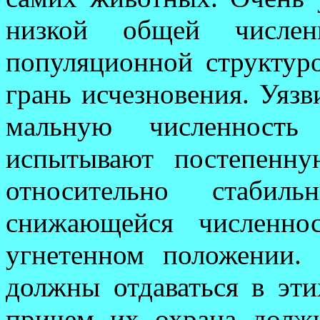
низкой общей чис­ле
популяционной структуро
грань ис­чезновения. Уяз
мальную численность
испытывают постепенну
относительно стабил
снижающейся числен­но
угнетенном положении. 
должны отдаваться в эти
причем их охрана долж­