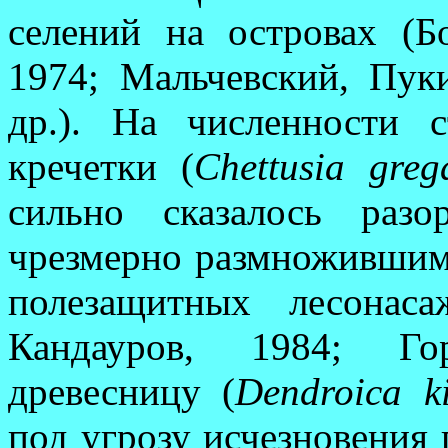
селений на остро­вах (Б
1974; Маль­чевский, Пук
др.). На численности 
кречетки (
Chettusia greg
сильно сказалось разо
чрезмерно размножившими
полезащитных лесонаса
Кандауров, 1984; Го
древесницу (
Dendro­ica ki
под угрозу исчезновения 