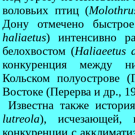
воловьих птиц (
Molothru
Дону отмечено быстрое
haliaetus
) интенсивно ра
белохвостом (
Haliaeetus a
конку­ренция между н
Кольском полуострове (
Востоке (Перерва и др., 1
Известна также истори
lutreola
), исчезающей, 
конкуренции с акклимати