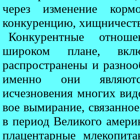
через изме­нение кор
конкурен­цию, хищничеств
Конкурентные отнош
широком плане, включ
распространены и разноо
именно они явля­ют
исчезновения многих вид
вое вымирание, связанное
в период Велико­го амери
плацен­тарные млекопи