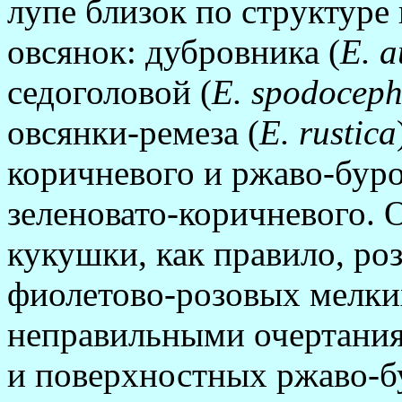
лупе близок по стpуктуpе
овсянок: дубpовника (
E.
a
седоголовой (
E. spodoceph
овсянки-pемеза (
E. rustica
коpич­не­вого и pжаво-буp
зеленовато-коpичневого. 
кукушки, как правило, роз
фиолетово-розовых мел­ки
неправильными очертания
и поверхностных ржаво-б