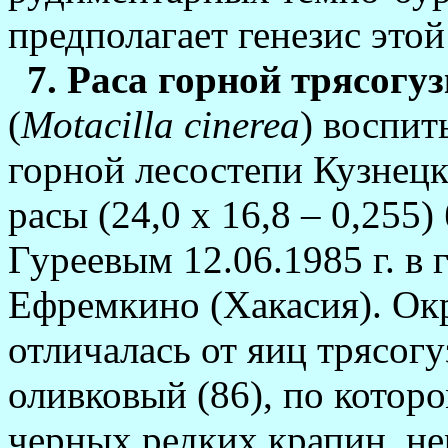
предполагает генезис этой
7. Раса горной трясогу
(
Motacilla cinerea
) воспит
горной лесостепи Кузнецк
расы (24,0 х 16,8 – 0,255
Гуреевым 12.06.1985 г. в 
Ефремкино (Хакасия). Ок
отличалась от яиц трясог
оливковый (86), по котор
черных редких крапин, не