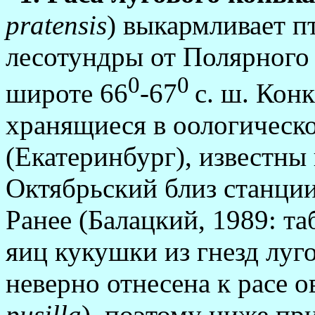
pratensis
) выкармливает п
лесотундры от Полярного 
0
0
ши­роте 66
-67
с. ш. Кон
хранящиеся в оологическ
(Екатеринбург), известны
Октябpьский близ станции
Ранее (Балацкий, 1989: таб
яиц кукушки из гнезд луг
неверно отнесена к расе 
pusilla
), поэтому ниже пр