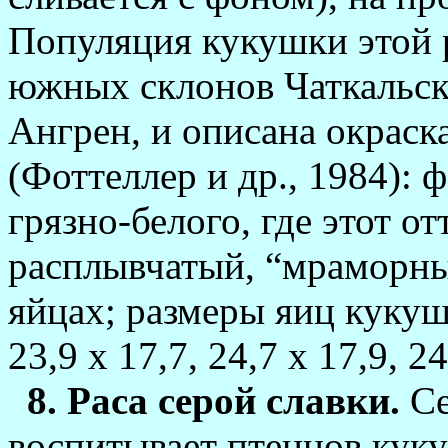
Популяция кукушки этой р
южных склонов Чаткальско
Ангрен, и описана окраска
(Фоттел­лер и др., 1984): 
грязно-белого, где этот о
расплывчатый, “мраморны
яйцах; размеры яиц кукушки
23,9 х 17,7, 24,7 х 17,9, 24
8. Раса серой славки.
Се
воспитывает птенцов кук