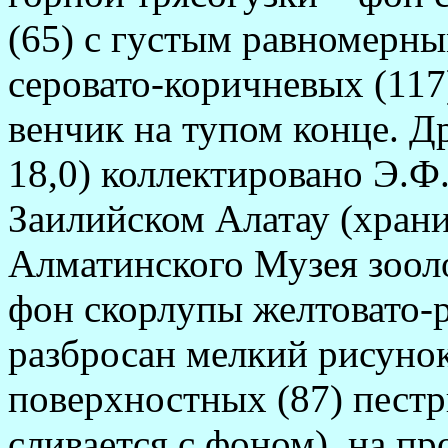
(65) с густым равномерны
серовато-коричневых (117
венчик на ту­пом конце. Д
18,0) коллектировано Э.Ф.
Заилийском Алатау (храни
Алматинского Музея зооло
фон скорлупы желтовато-р
разбросан мелкий рисунок
поверхностных (87) пестр
сливается с фоном), на пр