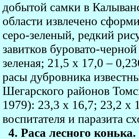
добытой самки в Калыван
об­ласти извлечено сформ
серо-зеленый, редкий рис
завитков буровато-черной
зеленая; 21,5 х 17,0 – 0,
расы дубровника известны
Шегарского районов Том­с
1979): 23,3 х 16,7; 23,2 х
воспитателя и паразита сх
4. Раса лесного конька.