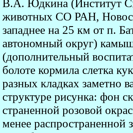
В.А. Юдкина (Институт С
животных СО РАН, Новоси
западнее на 25 км от п. 
автономный округ) камыш
(дополнительный воспита
болоте кормила слетка ку
pазных клад­ках заметно в
стpук­туpе pисунка: фон ск
страненной pозовой окраск
менее распространенной з