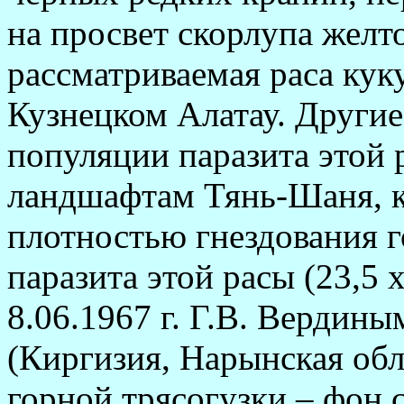
на просвет скорлупа желт
рассматриваемая ра­са ку
Кузнецком Алатау. Другие
популяции паразита этой
ландшафтам Тянь-Шаня, 
плотностью гнез­дования 
паразита этой расы (23,5 
8.06.1967 г. Г.В. Вердины
(Киргизия, Нарынская обла
горной трясогузки – фон