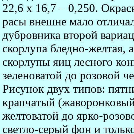
22,6 х 16,7 – 0,250. Окра
расы внешне мало отличал
дубровника второй вариац
скорлупа блед­но-желтая, а
скорлупы яиц лесного кон
зеленоватой до розовой ч
Рисунок двух типов: пятн
крапчатый (жаворонковый)
желтоватой до ярко-розо
светло-серый фон и тольк