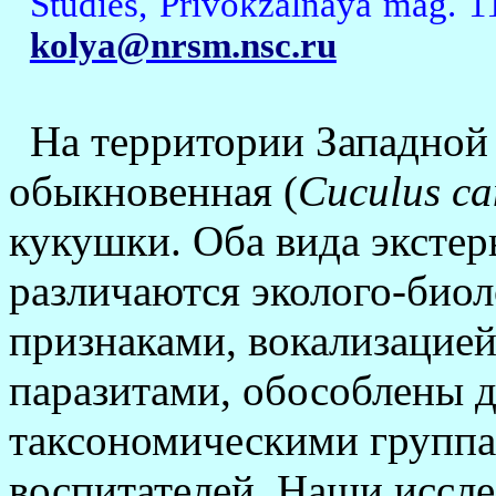
Studies, Privokzalnaya mag. 1
kolya@nrsm.nsc.ru
На территории Западной
обыкновенная (
Cuculus ca
кукушки. Оба вида экстер
различают­ся эколого-би
признаками, вокализацией
паразитами, обособлены д
таксономическими группа
воспитателей. Наши ис­сл