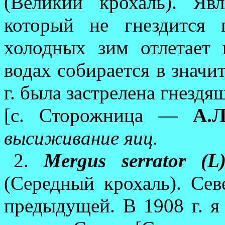
(Великий крохаль). Яв
который не гнездится
холодных зим отлетает
водах собирается в значит
г. была застрелена гнез­дя
[с. Сторожница —
А.Л
высиживание яиц.
2.
Mergus serrator (L
(Середный крохаль). Севе
предыдущей. В 1908 г. я