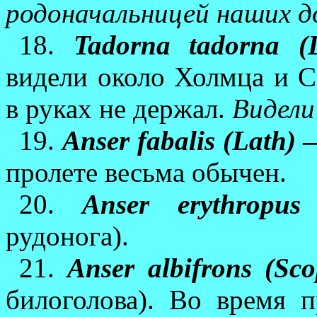
родоначальницей наших д
18.
Tadorna tadorna (
видели около Холмца и С
в руках не держал.
Видели
19.
Anser fabalis (Lath)
—
пролете весьма обычен.
20.
Anser erythropus
рудонога).
21.
Anser albifrons (Sco
билоголова). Во время п