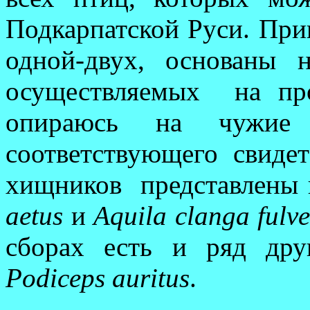
Подкарпатской Руси. При
одной-двух, основаны 
осуществляемых
на пр
опираюсь на чужие
соответствующего свиде
хищников
пред­ставлены
aе­tus
и
Aquila clanga fulv
сборах есть и ряд дру
Podiceps auritus
.