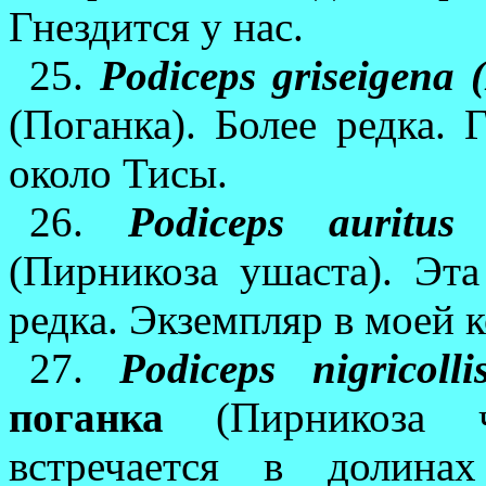
Гнездится у нас.
25.
Podiceps griseigena 
(Поганка). Более редка. 
около Тисы.
26.
Podiceps auritus
(Пирникоза ушаста). Эта
редка. Экземпляр в моей 
27.
Podiceps nigricoll
поганка
(Пирникоза 
встречается в долина