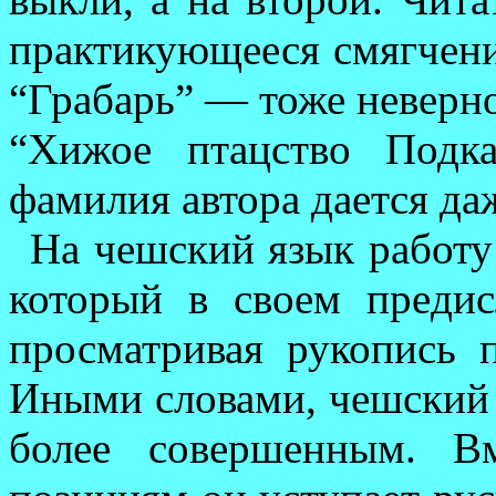
практикующееся смягчение
“Грабарь” — тоже не­верно
“Хижое птац­ство Подка
фамилия автора дается да
На чешский язык работу 
который в своем пре
ди
просматривая рукопись пе
Иными словами, чешский 
более со­вер­ш­енным.