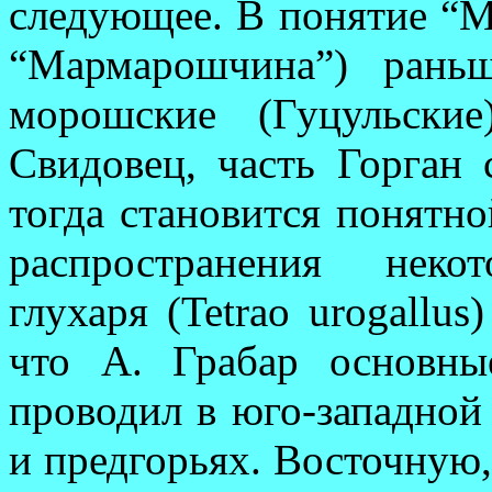
следующее. В понятие “
“Мармарошчина”) рань
морошские (Гуцульски
Свидовец, часть Гор­ган 
тогда становится понятно
рас
пространения
неко
глухаря (Tetrao urogallus
что А. Грабар основн
проводил в юго-западной
и предгорьях. Восточную,