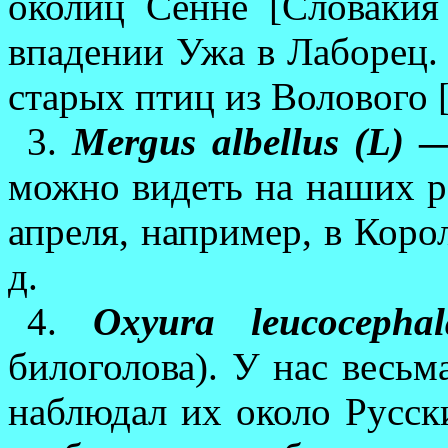
околиц Сенне [Словак
впадении Ужа в Лаборец. 
старых­ птиц из Воловог
3.
Mergus albellus (L)
—
можно видеть на наших ре
апреля, например, в Ко­ро
д.
4.
Oxyura leucocepha
билоголова). У нас весьма
наблюдал их около Русски