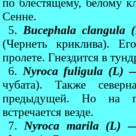
по блестящему, белому к
Сенне.
5.
Bucephala clangula (
(Чернеть криклива). Е
пролете. Гнездится в тунд
6.
Nyroca fuligula (L)
—
чубата). Также северн
предыдущей. Но на пе
встречается везде.
7.
Nyroca marila (L)
— 