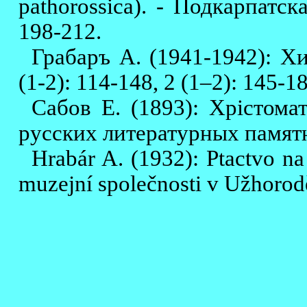
pathorossica). - Подкарпатск
198-212.
Грабаръ А. (1941-1942): Хи
(1-2): 114-148, 2 (1–2): 145-18
Сабов Е. (1893): Хрiстомат
русских литературных памятн
Hrabár A. (1932): Ptactvo n
mu­zejní společnosti v Užhorod