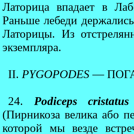
Латорица впадает в Л
Раньше лебеди держались
Латорицы. Из отстрелян
экземпляра.
ІІ.
PYGOPODES
— ПОГАН
24.
Podiceps cristatus
(Пирникоза велика або пе
которой мы везде встре