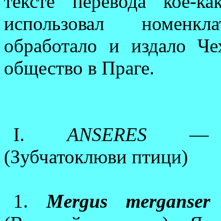
тексте перевода кое-к
использовал номенкл
обработало и издало Че
общество в Праге.
I.
ANSERES
— 
(Зубчатоклюви птици)
1.
Mergus merganser