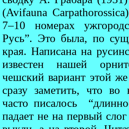
(Avifauna Carpatho­ros­sic
7–10 номе­рах ужгород
Русь”. Это была, по суще
края. Написана на русин
известен нашей орнит
чешский вариант этой же 
сразу заметить, что во в
часто писалось
“длинно
падает не на первый слог
выкли, а на второй. Чита