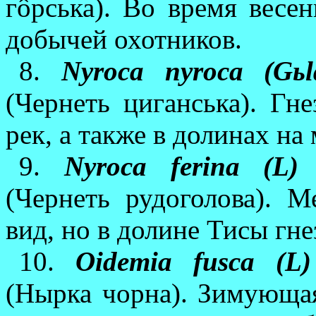
гôрська). Во время весен
добычей охотников.
8.
Nyroca nyroca (Gьld
(Чернеть циганська). Гн
рек, а также в долинах на
9.
Nyroca ferina (L)
—
(Чернеть рудоголова). 
вид, но в долине Тисы гне
10.
Oidemia fusca (L)
(Нырка чорна). Зимующая