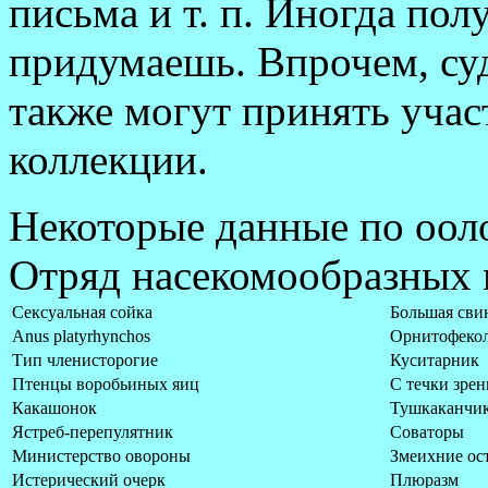
письма и т. п. Иногда пол
придумаешь. Впрочем, су
также могут принять учас
коллекции.
Некоторые данные по ооло
Отряд насекомообразных
Сексуальная сойка
Большая сви
Anus platyrhynchos
Орнитофеко
Тип членисторогие
Куситарник
Птенцы воробьиных яиц
С течки зрен
Какашонок
Тушкаканчи
Ястреб-перепулятник
Соваторы
Министерство овороны
Змеихние ос
Истерический очерк
Плюразм