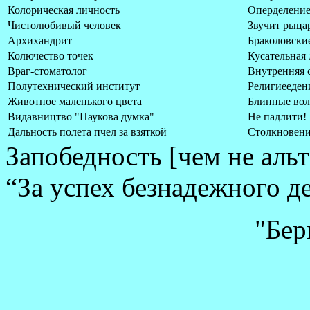
Колорическая личность
Оперделени
Чистолюбивый человек
Звучит рыца
Архихандрит
Браколовски
Колючество точек
Кусательная
Враг-стоматолог
Внутренняя 
Полутехнический институт
Религиееден
Животное маленького цвета
Блинные во
Видавництво "Паукова думка"
Не падлити!
Дальность полета пчел за взяткой
Столкновени
Запобедность [чем не аль
“За успех безнадежного д
"Берк