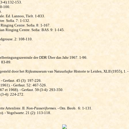
 (3-4):132-153.
80-100.
5.
le. Ed. Lannoo, Tielt. 1-833.
e. Sofia. 7: 1-132.
Ringing Centre. Sofia. 8: 1-167.
an Ringing Centre. Sofia: BAS. 9: 1-145.
andgrouse. 2: 108-110.
.
ogelberingungszentrale der DDR Über das Jahr 1967. 1-96.
: 83-89.
gesteld door het Rijks­mu­seum van Natuurlujke Historie te Leiden, XLII (1955), 1. 
 Gerfaut. 45 (3): 197-226.
1961). - Gerfaut. 52: 467-526.
7 et 1968). - Gerfaut. 59 (3-4): 293-350.
 (3-4): 224-272.
e Artenliste. II.
Non-Passe­ri­formes
. - Orn. Beob.
6: 1-131.
us
). - Vogelwarte. 21 (2): 113-118.