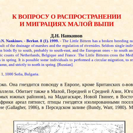
К ВОПРОСУ О РАСПРОСТРАНЕНИИ
И МИГРАЦИЯХ МАЛОЙ ВЫПИ
Д
.
Н
.
Нанкинов
D.N. Nankinov. - Berkut. 8 (1). 1999.
- The Little Bittern has a broken breeding r
sult of the drainage of marshes and the regulation of riversides. Seldom single indi
n birds fly to south, probably to south-east, and the European ones – to south an
tic coasts of Netherlands, Belgique and France. The Little Bitterns cross the Me
in spring. It is possible some individuals to performed a circular migration, to re
mn, and strictly to north in spring. [Russian].
 1, 1000 Sofia, Bulgaria.
роко. Она гнездится повсюду в Европе, кроме Британских о-в
аллели. Обитает также в Малой, Передней и Средней Азии, Юго
мых южных районов), на Мадагаскаре, Новой Гвинее, в Восточ
рики ареал пятнист, птицы гнездятся изолиро­ванными посел
мане (Gallagher, 1986), в Персидском заливе (Bundy, Warr, 1980