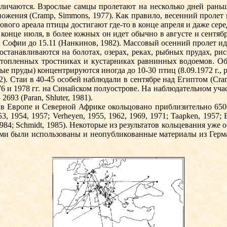
азличаются. Взрослые самцы пролетают на несколько дней ран
ожения (Cramp, Simmons, 1977). Как пра­вило, весенний пролет 
дового ареала птицы достигают где-то в конце апреля и даже сере
 конце июля, в более южных он идет обычно в августе и сентяб
 Софии до 15.11 (Нанкинов, 1982). Массовый осенний пролет иде
танавливаются на болотах, озерах, реках, рыбных прудах, ри­с
атопленных тростниках и кустарниках рав­нин­ных водоемов. О
ые пруды) концентрируются иногда до 10-30 птиц (8.09.1972 г., 
 1982). Стаи в 40-45 особей наблюдали в сен­тябре над Египтом (
6 и 1978 гг. на Синайском полуострове. На наблюдательном учас
2693 (Paran, Shluter, 1981).
 в Европе и Северной Африке окольцовано приблизительно 650
1954, 1957; Verheyen, 1955, 1962, 1969, 1971; Ta­apken, 1957; Erar
984; Schmidt, 1985).
Некоторые из результатов кольцевания уже об
­ми были использованы и неопубликованные материалы из Герма