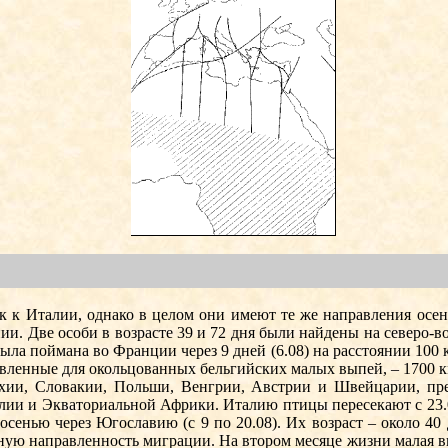
 к Италии, однако в це­лом они имеют те же направления осен
ии. Две особи в возрасте 39 и 72 дня были найдены на северо-во
а поймана во Франции через 9 дней (6.08) на расстоянии 100 к
новленные для околь­цованных бельгийских малых выпей, – 1700 км
ии, Словакии, Поль­ши, Венгрии, Австрии и Швейцарии, пре­
ии и Экваториальной Африки. Италию птицы пе­ресекают с 23.08
 осенью через Югославию (с 9 по 20.08). Их возраст – около 4
ную направленность миграции. На втором месяце жизни малая вып