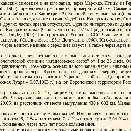
риканским зимовкам и на юго-запад, через Марокко. Птицы из Ге
dt, 1985), преодолевая расстояние, примерно 2500 км. Самые
ии и найденных в Заире (рис. 2). Европейские малые выпи (
I.
m
Юж­ной Африке, а также на о-ве Ма­дейра и Канарских о-вах (Curry
 других частях ареала отсуствуют. Судя по литературным данн
– на Канарских о-вах (Cramp, Simmons, 1977). Предполагается, 
y,
Doyle, 1980). На территории бывшего СССР малые выпи 
кистане (Спангенберг, 1951; Долгушин, 1960). Юго-западное 
 через Египет, начиная с сере­дины августа, а также через Арави
ве, показывают, что молодые малые выпи остаются в гнездов
логической станции “Атанасовское озеро” от 4 до 23 дней. Ос
правленность. Возможно, осенью на юго-запад (через Балканы
ннего пролета через Крым птиц, гнездящихся севернее, видимо
обыта на пятом году жизни в Украине, в районе г. Днепропетр
я Луара – 9.07.1963 г.) на юг Европейской территории России
торых малых выпей. Так, например, птица, выведшаяся в Голлан
 особь. Четырехлетняя голландская малая выпь была обнаружена 
 (20.05) на расстоянии от места вылупления 430 и 632 км. Мал
одолжительности жизни малых выпей. Имеющиеся в нашем распо
 втором, 6,12 % – на третьем, 7,14 % – на четвертом, 2,04 % – н
, пойманных через пять лет после кольцевания.
 что типичными даль­ни­ми мигрантами являются лишь особи, г