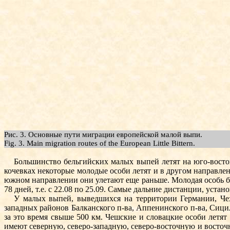
Рис. 3. Основные пути миграции европейской малой выпи.
Fig. 3. Main migration routes of the European Little Bittern.
Большинство бельгийских малых выпей летят на юго-восток
кочевках некоторые молодые особи летят и в другом направлен
южном направлении они улетают еще раньше. Молодая особь был
78 дней, т.е. с 22.08 по 25.09. Самые дальние дистанции, уста
У малых выпей, выведшихся на территории Германии, Чех
западных районов Балканского п-ва, Аппенинского п-ва, Сицил
за это время свыше 500 км. Чешские и словацкие особи летят
имеют северную, северо-западную, северо-восточную и восточ