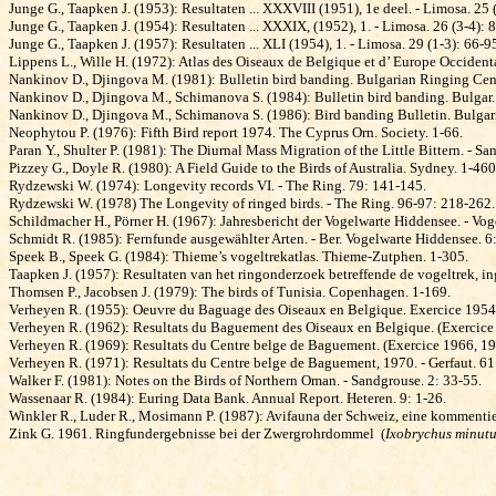
Junge G., Taapken J. (1953): Resultaten ... XXXVIII (1951), 1e deel. - Limosa. 25
Junge G., Taapken J. (1954): Resultaten ... XXXIX, (1952), 1. - Limosa. 26 (3-4): 
Junge G., Taapken J. (1957): Resultaten ... XLI (1954), 1. - Limosa. 29 (1-3): 66-9
Lippens L., Wille H. (1972): Atlas des Oiseaux de Belgique et d’ Europe Occidenta
Nankinov D., Djingova M. (1981): Bulletin bird banding. Bulgarian Ringing Centr
Nankinov D., Djingova M., Schimanova S. (1984): Bulletin bird banding. Bulgar. 
Nankinov D., Djingova M., Schimanova S. (1986): Bird banding Bulletin. Bulgari
N
ео
phytou P. (1976): Fifth Bird report 1974. The Cyprus Orn. Society. 1-66.
Paran Y., Shulter P. (1981): The Diurnal Mass Migration of the Little Bittern. - S
Pizzey G., Doyle R. (1980): A Field Guide to the Birds of Australia. Sydney. 1-460
Rydzewski W. (1974): Longevity records VI. - The Ring. 79: 141-145.
Rydzewski W. (1978) The Longevity of ringed birds. - The Ring. 96-97: 218-262.
Schildmacher H., Pörner H. (1967): Jahresbericht der Vo­gel­warte Hiddensee. - V
Schmidt R. (1985): Fernfunde ausgewählter Arten. - Ber. Vogelwarte Hiddensee. 6
Speek B., Speek G. (1984): Thieme’s vogeltrekatlas. Thie­me-Zutphen. 1-305.
Taapken J. (1957): Resultaten van het ringonderzoek be­tref­fende de vogeltrek, in
Thomsen P., Jacobsen J. (1979): The birds of Tunisia. Co­pen­hagen. 1-169.
Verheyen R. (1955): Oeuvre du Baguage des Oiseaux en Belgique. Exercice 1954 -
Verheyen R. (1962): Resultats du Baguement des Oiseaux en Belgique. (Exercice 
Verheyen R. (1969): Resultats du Centre belge de Ba­gue­ment. (Exercice 1966, 196
Verheyen R. (1971): Resultats du Centre belge de Ba­guement, 1970. - Gerfaut. 61
Walker F. (1981): Notes on the Birds of Northern Oman. - Sandgrouse. 2: 33-55.
Wassenaar R. (1984): Euring Data Bank. Annual Report. Heteren. 9: 1-26.
Winkler R., Luder R., Mosimann P. (1987): Avifauna der Schweiz, eine kommentiert
Zink G. 1961. Ringfundergebnisse bei der Zwergrohr­dom­mel­
(
Ixobrychus minut