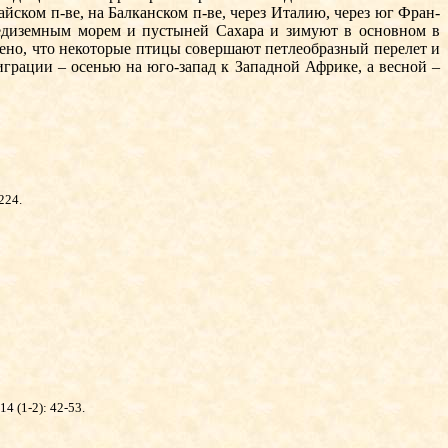
йском п-ве, на Балканском п-ве, через Италию, через юг Фран­
ре­диземным морем и пустыней Сахара и зимуют в основном в
чено, что некоторые птицы совершают петлеобразный перелет и
грации – осенью на юго-запад к Западной Африке, а весной –
224.
14 (1-2): 42-53.