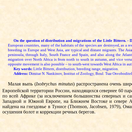
On the question of distribution and migrations of the Little Bittern. - 
European countries, many of the habitats of the species are destroyed, as a re
breeding in Europe and West Asia, are typical and distant migrants. The Asia
peninsula, through Italy, South France and Spain, and also along the Atlan
migration over North Africa is from north to south in autumn, and vice versa 
opposite movement is also possible – to south-west towards West Africa in autu
Key words:
Little Bittern, distribution, breeding range, migration.
Address:
Dimitar N. Nankinov, Institut of Zoology, Boul. Tsar Osvoboditel
Малая выпь (
Ixobrychus minutus
) распространена очень ши
Европейской территории России, находящихся севернее 60 пар
по всей Африке (за исключением большинства северных и са
Западной и Южной Евро­пе, на Ближнем Востоке и севере Аф
найдена на гнездовье в Тунисе (Thomson, Ja­cob­sen, 1979), О
осушения болот и коррекции речных берегов.