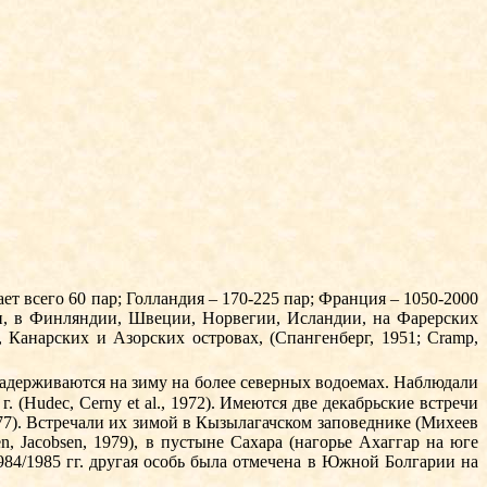
ает всего 60 пар; Голландия – 170-225 пар; Франция – 1050-2000
ии, в Финляндии, Шве­ции, Норвегии, Исландии, на Фарер­ских
 Канарских и Азорских островах, (Спангенберг, 1951; Cramp,
 задерживаются на зиму на более северных водоемах. Наблюдали
 г. (Hudec, Cerny et al., 1972). Имеются две декабрьские встречи
977). Встречали их зимой в Кы­зылагачском заповеднике (Михеев
en, Jacobsen, 1979), в пустыне Сахара (нагорье Ахаггар на юге
1984/1985 гг. другая особь была отмечена в Южной Болгарии на