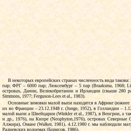
В некоторых европейских странах численность вида такова: Бе
пар; ФРГ – 6000 пар; Люксембург – 5 пар (Braaksma, 1968; L
островах, Дании, Великобритании и Ир­ландии (свыше 280 ра
Simmons, 1977; Ferguson-Lees et al., 1983).
Основные зимовки малой выпи находятся в Африке (южнее 
их во Франции – 23.12.1948 г. (Junge, 1952), в Голландии – 1.12
малой выпи а Швейцарии (Winkler et al., 1987), в Венгрии, а 
и др., 1976), на Кипре (Neophyton,1976), островах Северные С
Алжира), Омане (Walker, 1981). 4.12.1980 г. мы наблюдали ма
Радиевских водоемах (Борисов, 1986).