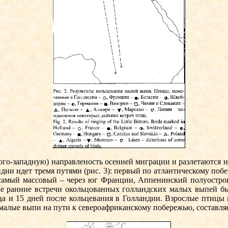
о-западную) направленость осенней миграции и разлетаются н
андии идет тремя путями (рис. 3): первый по атлантическому п
 самый массовый – через юг Франции, Аппенинский полуостров
е ран­ние встречи окольцованных голланд­ских малых выпей бы
яца и 15 дней после кольцевания в Голландии. Взрослые птицы 
малые выпи на пути к североафриканскому­ побережью, составля