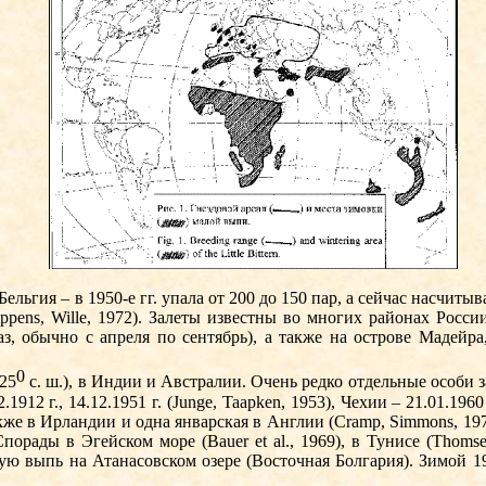
льгия – в 1950-е гг. упала от 200 до 150 пар, а сейчас насчитыв
ippens, Wille, 1972). Залеты известны во многих районах Росс
з, обычно с апреля по сентябрь), а также на острове Мадейра,
0
25
с. ш.), в Индии и Австралии. Очень редко отдельные особи
.1912 г., 14.12.1951 г. (Junge, Taapken, 1953), Чехии – 21.01.1960
также в Ирландии и одна январская в Англии (Cramp, Simmons, 1
порады в Эгейском море (Ba­uer et al., 1969), в Тунисе (Thoms
лую выпь на Ата­насовском озере (Восточная Болгария). Зимой 