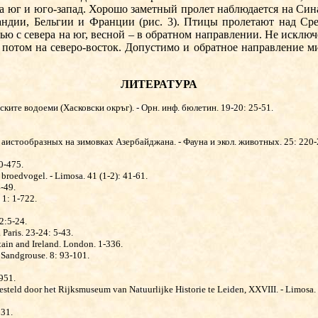
на юг и юго-запад. Хорошо заметный пролет наблюдается на Сина
андии, Бельгии и Фран­ции (рис. 3). Птицы пролетают над С
ю с севера на юг, весной – в обратном направлении. Не исклю
 потом на северо-восток. Допустимо и обратное направление ми
ЛИТЕРАТУРА
ите водоеми (Хасковски окръг). - Орн. инф. бюлетин. 19-20: 25-51.
х аистообразных на зимовках Азербайджана. - Фауна и экол. животных. 25: 220-
0-475.
s broedvogel. - Limosa. 41 (1-2): 41-61.
4-49.
 1: 1-722.
2:5-24.
Paris. 23-24: 5-43.
ritain and Ireland. London. 1-336.
 Sandgrouse. 8: 93-101.
-951.
esteld door het Rijks­museum van Natuurlijke Historie te Leiden, XXVIII. - Limosa. 
131.