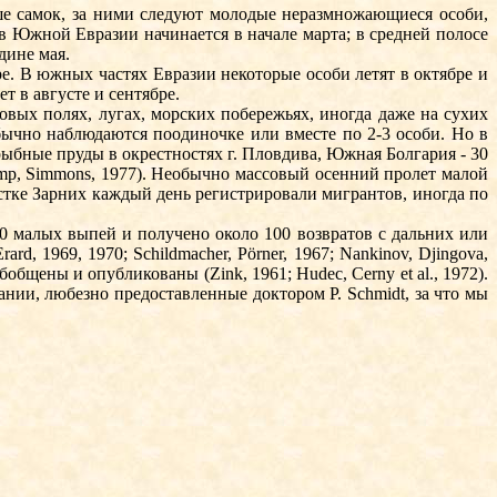
ьше самок, за ними следуют молодые неразмножающиеся особи,
в Южной Евразии начинается в начале марта; в средней полосе
дине мая.
ре. В южных частях Евразии некоторые особи летят в октябре и
т в августе и сентябре.
овых полях, лугах, морских побережьях, иногда даже на сухих
бычно наблюдаются по­одиночке или вместе по 2-3 особи. Но в
рыбные пруды в окрестностях г. Пловдива, Южная Болгария - 30
Cramp, Simmons, 1977). Необычно массовый осенний пролет малой
тке Зарних каждый день ре­ги­стрировали мигрантов, иногда по
0 малых выпей и получено около 100 возвратов с дальних или
d, 1969, 1970; Schild­ma­cher, Pörner, 1967; Nan­kinov, Djin­gova,
общены и опубликованы (Zink, 1961; Hudec, Cerny et al., 1972).
нии, любезно предоставленные доктором P. Schmidt, за что мы