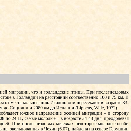
ней миграции, что и голландские птицы. При по­слегнездовых
стоке в Голландии на расстоянии соотвественно 100 и 75 км. В
м от места кольцевания. Италию они пересекают в возрасте 33-
 до Сицилии и 2080 км до Испании (Lip­pens, Wille, 1972).
об­ладает южное направление осенней миграции – в сторону
 по 24.11, самые молодые – в возрасте 34-43 дня, преодолевая
0 дней. При послегнездовых кочевках некоторые молодые особи
ь, окольцованная в Чехии (6.07), найдена на севере Германии