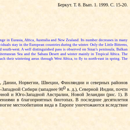
Беркут. Т. 8. Вып. 1. 1999. С. 15-20.
ange in Eurasia, Africa, Australia and New Zealand. Its number decreases in many
viduals stay in the European countries during the winter. Only the Little Bitterns,
d south-west. A well distinguished pass is observed on Sinai’s peninsula, Balkan
diterranean Sea and the Sahara Desert and winter mainly in Tropical Africa. The
ach their wintering areas through West Africa, to fly to north-east in spring. The
ов, Дании, Норвегии, Швеции, Финляндии и се­верных районов
0
-Западной Сибири (западнее 90
в. д.), Северной Индии, почти
ной и Юго-Западной Австралии, Новой Зе­ландии (рис. 1). В
ениями в благоприятных био­топах. В последние десятилетия
). Многие местообитания вида в Европе уничтожаются вследствие