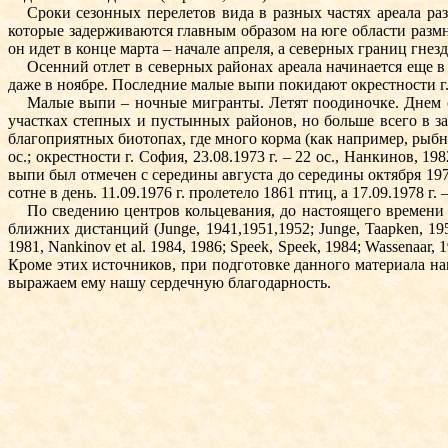
Сроки сезонных перелетов вида в разных частях ареала р
которые задерживаются главным образом на юге области размн
он идет в конце марта – начале апреля, а северных границ гнез
Осенний отлет в северных районах ареала начинается еще в
даже в ноябре. Последние малые выпи покидают окрестности г.
Малые выпи – ночные мигранты. Летят поодиночке. Днем ос
участках степных и пус­тынных районов, но больше всего в з
благоприятных биотопах, где много корма (как например, рыбн
ос.; окрестности г. София, 23.08.1973 г. – 22 ос., Нанкинов,
выпи был отмечен с середины августа до середины октября 197
сотне в день. 11.09.1976 г. пролетело 1861 птиц, а 17.09.1978 г. – 
По сведению центров кольцевания, до на­стоящего времени
ближних дистанций (Jun­ge, 1941,1951,1952; Junge, Taapken, 1953, 
1981, Nankinov et al. 1984, 1986; Speek, Speek, 1984; Wassenаar, 1
Кроме этих источников, при подготовке данного материала на
выражаем ему нашу сердечную благодарность.