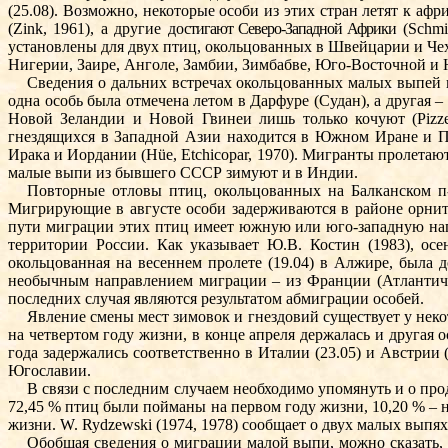
(25.08). Возможно, некоторые особи из этих стран летят к аф
(Zink, 1961), а другие до­
стигают Северо-Западной Африки
(Schmi
установлены для двух птиц, окольцованных в Швейцарии и Чех
Нигерии, За­ире, Анго­ле, Замбии, Зимбабве, Юго-Вос­­точной и 
Сведения о дальних встречах окольцованных малых выпей в
одна особь была отмечена летом в Дарфуре (Судан), а другая 
Новой Зеландии и Новой Гвинеи лишь только кочуют (Pizze
гнездящихся в Западной Азии находится в Южном Иране и Па
Ирака и Иордании (Hüe, Etchicopar, 1970). Мигранты пролетают
малые выпи из бывшего СССР зимуют и в Индии.
Повторные отловы птиц, окольцованных на Балканском п-
Мигрирующие в августе особи задерживаются в районе орнито
пути мигра­ции этих птиц имеет южную или юго-запад­ную на
территории России. Как указывает Ю.В. Костин (1983), осе
окольцованная на весеннем пролете (19.04) в Алжире, была д
необычным направлением миграции – из Франции (Атлантическа
последних случая являются результатом абмиграции особей.
Явление смены мест зимовок и гнездовий существует у неко
на четвертом году жизни, в конце апреля держалась и другая
года задержались соответственно в Ита­лии (23.05) и Австрии
Югославии.
В связи с последним случаем необходимо упомянуть и о пр
72,45 % птиц были пойманы на первом году жизни, 10,20 % – на
жизни. W. Rydzewski (1974, 1978) сообщает о двух малых выпях
Обобщая сведения о миграции малой вы­пи, можно сказать,