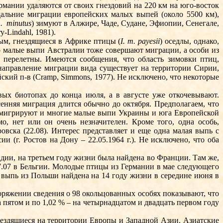
рма­нии удаляются от своих гнездовий на 220 км на юго-восток
 дальние миграции европейских малых выпей (около 5500 км),
.
minutus
) зимуют в Алжире, Ча­де, Судане, Эфиопии, Сенегале,
-Lin­dahl, 1981).
ым, гнездящиеся в Африке птицы (
I. m. payesii
) оседлы, однако,
что малые выпи Австралии тоже совершают миграции, а особи из
перелетны. Имеются сообщения, что область зимовки птиц,
направление миграции вида существует на территории Сирии,
йский п-в (Cramp, Simmons, 1977). Не исключено, что некоторые
ых биотопах до конца июля, а в августе уже откочевывают.
енняя миграция длится обычно до октября. Предполагаем, что
) мигрируют и мно­гие малые выпи Украины и юга Европейской
, нет или он очень незначителен. Кро­ме того, одна особь,
овска (22.08). Интерес представляет и еще одна малая выпь с
 (г. Ростов на Дону – 22.05.1964 г.). Не исключено, что оба
дии, на третьем году жизни была найде­на во Франции. Там же,
7.07 в Бельгии. Мо­лодые птицы из Германии в мае следующего
ая выпь из Польши найдена на 14 году жизни в середине июня в
ряжении сведения о 98 окольцованных особях показывают, что
а пятом и по 1,02 % – на четырнадцатом и двадцать первом году
нездящиеся на территории Европы и Западной Азии. Азиатские