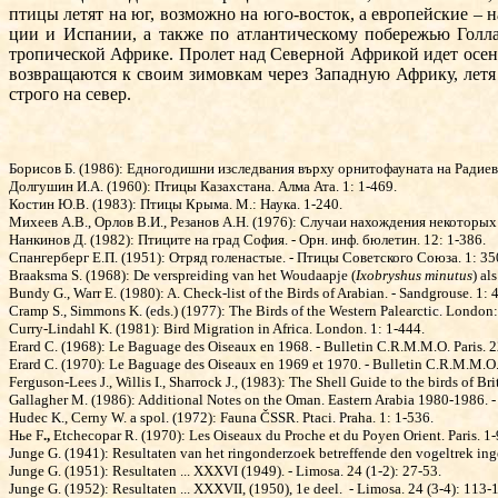
птицы летят на юг, возможно на юго-восток, а европейские – 
ции и Испании, а также по атлантичес­кому побережью Голл
тропической Африке. Пролет над Северной Африкой идет осень
возвращаются к своим зимовкам через Западную Африку, летя
строго на север.
Борисов Б. (1986): Едногодишни изследвания върху орнитофауната на Радиевск
Долгушин И.А. (1960): Птицы Казахстана. Алма Ата. 1: 1-469.
Костин Ю.В. (1983): Птицы Крыма. М.: Наука. 1-240.
Михеев А.В., Орлов В.И., Резанов А.Н. (1976): Случаи на­хож­дения некоторы
Нанкинов Д. (1982): Птиците на град София. - Орн. инф. бюлетин. 12: 1-386.
Спангерберг Е.П. (1951): Отряд голенастые. - Птицы Со­ветского Союза. 1: 35
Braaksma S. (1968): De verspreiding van het Woudaapje (
Ixobryshus minutus
) al
Bundy G., Warr E. (1980): A. Check-list of the Birds of Arabian. - Sandgrouse. 1: 
Cramp S., Simmons K. (eds.) (1977): The Birds of the Western Palearctic. London:
Curry-Lindahl K. (1981): Bird Migration in Africa. London. 1: 1-444.
Erard C. (1968): Le Baguage des Oiseaux en 1968. - Bul­letin C.R.M.M.O. Paris. 2
Erard C. (1970): Le Baguage des Oiseaux en 1969 et 1970. - Bulletin C.R.M.M.O. 
Ferguson-Lees J., Willis I., Sharrock J., (1983): The Shell Guide to the birds of B
Gallagher M. (1986): Additional Notes on the Oman. Eastern Arabia 1980-1986. -
Hudec K., Cerny W. a spol. (1972): Fauna ČSSR. Ptaci. Praha. 1: 1-536.
H
ь
e F
.,
Etchecopar R. (1970): Les Oiseaux du Proche et du Poyen Orient. Paris. 1
Junge G. (1941): Resultaten van het ringonderzoek be­tref­fende den vogeltrek ing
Junge G. (1951): Resultaten ... XXXVI (1949). - Limosa. 24 (1-2): 27-53.
Junge G. (1952): Resultaten ... XXXVII, (1950), 1e deel.
- Limosa. 24 (3-4): 113-