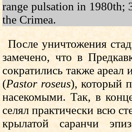
range pulsation in 1980th; 
the Crimea.
После уничтожения ста
замечено, что в Предкав
сократились также ареал и
(
Pastor roseus
), ко­­торы
насеко­мыми. Так, в конц
селял практически всю ст
крылатой саранчи эпи