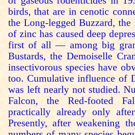
of gaseous rodenticides in 19
birds, that are in cenotic conn
the Long-legged Buzzard, the 
of zinc has caused deep depre
first of all — among big gran
Bustards, the Demoiselle Cran
insectivorous species have ob
too. Cumulative influence of 
was left nearly not studied. N
Falcon, the Red-footed Fal
practically already only aft
Presently, after weakening th
numbers of many spe­­cies begu