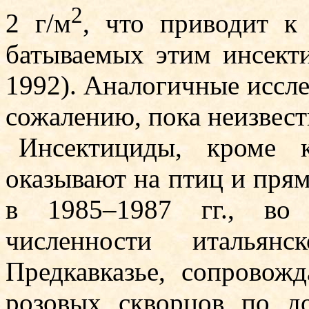
2
2 г/м
, что приводит к
батываемых этим инсекти
1992). Аналогичные исслед
сожалению, пока неизвест
Инсектициды, кроме ко
оказывают на птиц и прям
в 1985–1987 гг., во 
численности итальян
Предкавказье, сопровожд
розовых скворцов по д