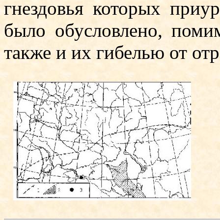
гнездовья которых приу
было обусловлено, поми
также и их гибелью от от