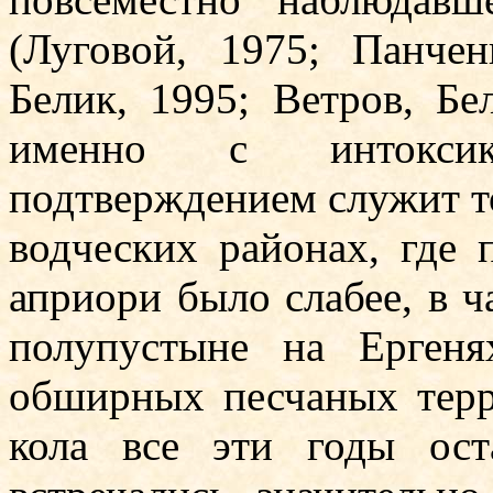
(Луговой, 1975; Панчен
Белик, 1995; Ветров, Бе
именно с интокси
подтверждением служит тот
водчес­ких районах, где 
априори было слабее, в ч
полупусты­не на Ерге
обширных песчаных терр
кола все эти годы ос­т