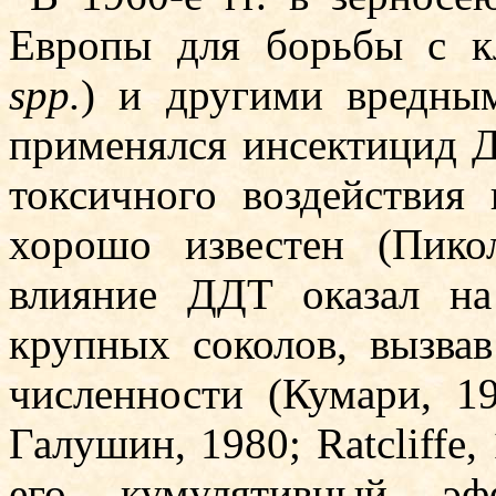
Европы для борьбы с к
spp.
) и другими вредны
применялся инсекти­цид 
токсичного воздействия
хоро­шо известен (Пико
влияние ДДТ оказал н
крупных соколов, вызвав
численности (Кумари, 1
Галушин, 1980; Ratcliffe,
его кумулятивный эф­