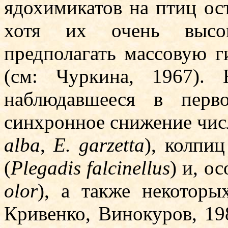
ядохимикатов на птиц ост
хотя их очень высока
предполагать массовую г
(см: Чуркина, 1967).
наблюдавшееся в пер­
синхронное снижение чис
alba
,
E. garzetta
), колпиц
(
Plegadis falcinellus
) и, о
olor
), а также некоторы
Кривенко, Винокуров, 19