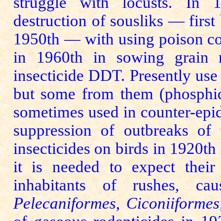
struggle with locusts. In 1
destruction of sousliks — firs
1950th — with using poison cor
in 1960th in sowing grain 
insecticide DDT. Presently use of
but some from them (phosphid
sometimes used in counter-epi
suppression of outbreaks of
insecticides on birds in 1920th
it is needed to expect thei
inhabitants of rushes, c
Pelecaniformes
,
Ciconiiformes