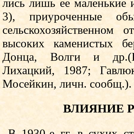
лись лишь ее маленькие и
3), приуроченные обыч
сельскохозяйственном от
высоких каменистых бе­
Донца, Волги и др.(Б
Лихацкий, 1987; Гавлю
Мосейкин, личн. сообщ.).
ВЛИЯНИЕ 
В 1930-е гг. в сухих с