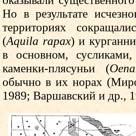
Но в результате исчезн
территориях сокращали
(
Aquila rapax
) и курганни
в основном, сусликами,
каменки-плясуньи (
Oena
обычно в их норах (Мирон
1989; Варшавский и др., 1