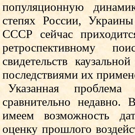
популяционную динами
степях Рос­сии, Украин
СССР сейчас приходитс
ретроспективному пои
свидетельств каузально
последствиями их примен
Указанная проблема
сравнительно недавно. 
имеем возможность да
оценку прошлого воздейс