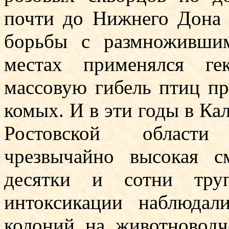
почти до Нижнего Дона (
борьбы с размно­живши
местах применялся ге
массовую гибель птиц пр
комых. И в эти годы в Ка
Ростовской области 
чрезвычайно вы­сокая с
десятки и сотни тру
интоксикации наблюдал
колоний на животноводч