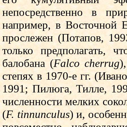
непосредственно в при
например, в Вос­точной 
прослежен (Потапов, 19
только предполагать, ч
балобана (
Falco cherrug
)
степях в 1970-е гг. (Иван
1991; Пилюга, Тилле, 199
численности мелких соко
(
F. tinnunculus
) и, особенн
повсеместно наблюдав