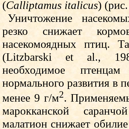
(
Calliptamus italicus
) (рис.
Уничтожение насекомы
резко снижает корм
насекомоядных птиц. Т
(Litzbarski et al., 1
необходимое птенца
нормального развития в п
2
менее 9 г/м
. При­меняем
марокканской саранчо
малатион снижает обилие 