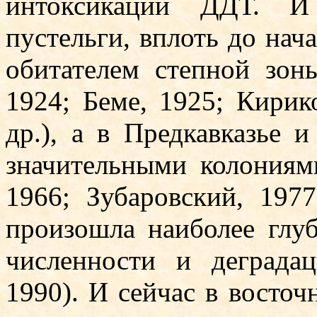
интоксикации ДДТ. И 
пустельги, вплоть до нач
обитателем степной зон
1924; Бе­ме, 1925; Кирик
др.), а в Предкавказье 
значительными колониями
1966; Зубаровский, 1977;
произошла наибо­лее глу­
численнос­ти и де­града
1990). И сейчас в восточ