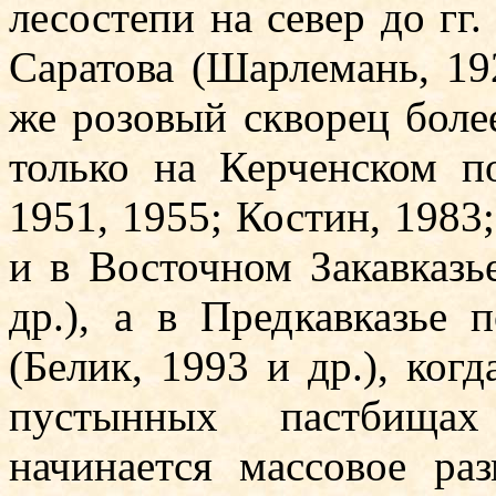
лесостепи на север до гг
Саратова (Шарлемань, 192
же розовый скво­рец боле
только на Керченском п
1951, 1955; Костин, 1983; 
и в Восточном Закавказь
др.), а в Предкавказье 
(Белик, 1993 и др.), когд
пустынных пастбища
начинается массовое ра