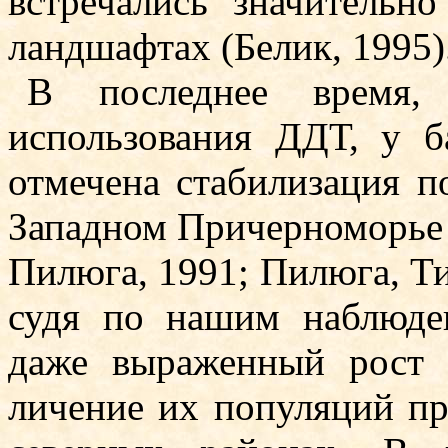
встречались значительн
ландшафтах (Белик, 1995)
В последнее время,
использования ДДТ, у б
отмечена стабилизация по
Западном Причерноморье 
Пи­люга, 1991; Пилюга, Ти
судя по нашим наблюде­
даже выраженный рост ч
личение их популяций про