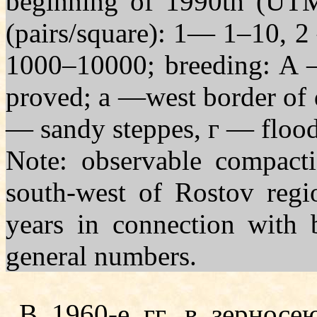
beginning of 1990th (UTM
(pairs/square): 1— 1–10,
1000–10000; breeding: A 
proved;
а
—west border of 
— sandy steppes,
г
— flood
Note: observable compacti
south-west of Rostov regi
years in connection with b
general numbers.
В 1960-е гг. в зерносе